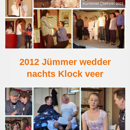
2012 Jümmer wedder
nachts Klock veer