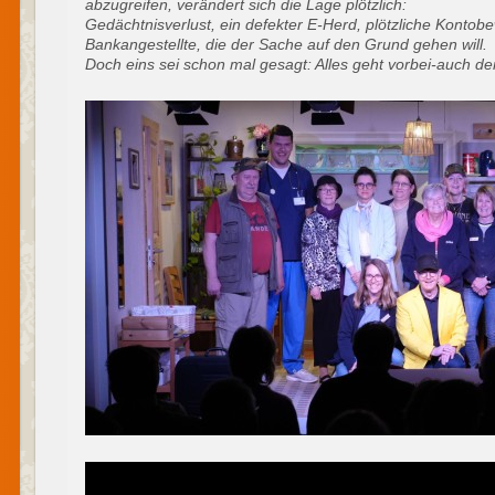
abzugreifen, verändert sich die Lage plötzlich:
Gedächtnisverlust, ein defekter E-Herd, plötzliche Konto
Bankangestellte, die der Sache auf den Grund gehen will.
Doch eins sei schon mal gesagt: Alles geht vorbei-auch de