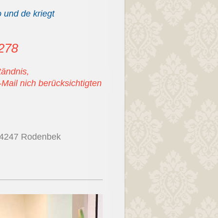
o und de kriegt
9278
tändnis,
-Mail nich berücksichtigten
 24247 Rodenbek
rsburger Weg 23