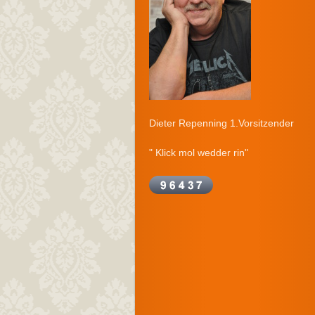
Dieter Repenning 1.Vorsitzender
" Klick mol wedder rin"