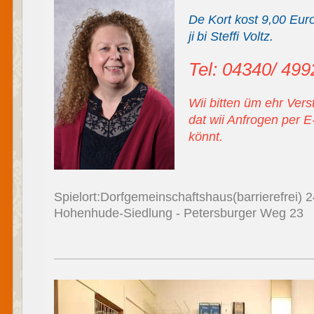
De Kort kost 9,00 Eur
ji
bi Steffi Voltz.
T
el: 04340/ 49
Wii bitten üm ehr Vers
dat wii Anfrogen per E
könnt.
Spielort:Dorfgemeinschaftshaus(barrierefrei)
Hohenhude-Siedlung - Pete