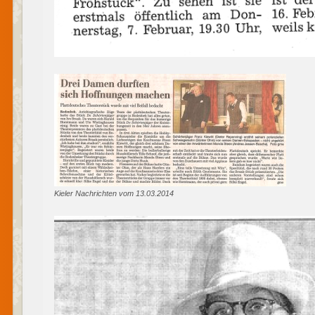
Kieler Nachrichten vom 13.03.2014